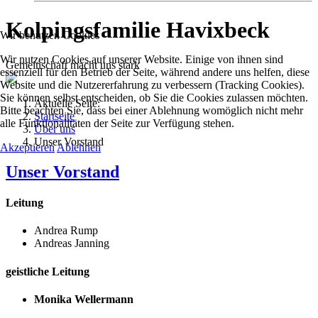
Kolpingsfamilie Havixbeck
Wir benutzen Cookies
Wir nutzen Cookies auf unserer Website. Einige von ihnen sind
Gemeinschaft macht uns stark
essenziell für den Betrieb der Seite, während andere uns helfen, diese
Website und die Nutzererfahrung zu verbessern (Tracking Cookies).
Sie können selbst entscheiden, ob Sie die Cookies zulassen möchten.
Aktuelle Seite:
Bitte beachten Sie, dass bei einer Ablehnung womöglich nicht mehr
Startseite
alle Funktionalitäten der Seite zur Verfügung stehen.
Über uns
Unser Vorstand
Akzeptieren
Ablehnen
Unser Vorstand
Leitung
Andrea Rump
Andreas Janning
geistliche Leitung
Monika Wellermann