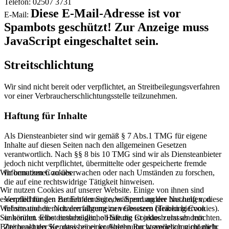
Telefon: 02507 3731
Diese E-Mail-Adresse ist vor
E-Mail:
Spambots geschützt! Zur Anzeige muss
JavaScript eingeschaltet sein.
Streitschlichtung
Wir sind nicht bereit oder verpflichtet, an Streitbeilegungsverfahren
vor einer Verbraucherschlichtungsstelle teilzunehmen.
Haftung für Inhalte
Als Diensteanbieter sind wir gemäß § 7 Abs.1 TMG für eigene
Inhalte auf diesen Seiten nach den allgemeinen Gesetzen
verantwortlich. Nach §§ 8 bis 10 TMG sind wir als Diensteanbieter
jedoch nicht verpflichtet, übermittelte oder gespeicherte fremde
Wir benutzen Cookies
Informationen zu überwachen oder nach Umständen zu forschen,
die auf eine rechtswidrige Tätigkeit hinweisen.
Wir nutzen Cookies auf unserer Website. Einige von ihnen sind
essenziell für den Betrieb der Seite, während andere uns helfen, diese
Verpflichtungen zur Entfernung oder Sperrung der Nutzung von
Website und die Nutzererfahrung zu verbessern (Tracking Cookies).
Informationen nach den allgemeinen Gesetzen bleiben hiervon
Sie können selbst entscheiden, ob Sie die Cookies zulassen möchten.
unberührt. Eine diesbezügliche Haftung ist jedoch erst ab dem
Bitte beachten Sie, dass bei einer Ablehnung womöglich nicht mehr
Zeitpunkt der Kenntnis einer konkreten Rechtsverletzung möglich.