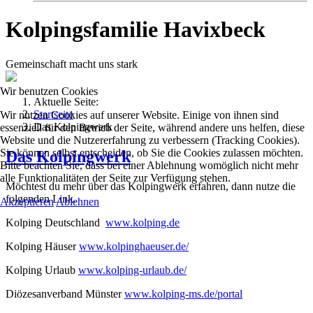
Kolpingsfamilie Havixbeck
Gemeinschaft macht uns stark
Wir benutzen Cookies
Aktuelle Seite:
Startseite
Wir nutzen Cookies auf unserer Website. Einige von ihnen sind
Das Kolpingwerk
essenziell für den Betrieb der Seite, während andere uns helfen, diese
Website und die Nutzererfahrung zu verbessern (Tracking Cookies).
Sie können selbst entscheiden, ob Sie die Cookies zulassen möchten.
Das Kolpingwerk
Bitte beachten Sie, dass bei einer Ablehnung womöglich nicht mehr
alle Funktionalitäten der Seite zur Verfügung stehen.
Möchtest du mehr über das Kolpingwerk erfahren, dann nutze die
folgenden Link.
Akzeptieren
Ablehnen
Kolping Deutschland
www.kolping.de
Kolping Häuser
www.kolpinghaeuser.de/
Kolping Urlaub
www.kolping-urlaub.de/
Diözesanverband Münster
www.kolping-ms.de/portal