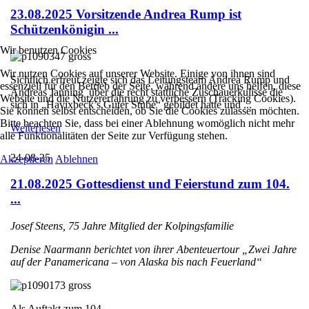
23.08.2025 Vorsitzende Andrea Rump ist
Schützenkönigin ...
Wir benutzen Cookies
Wir nutzen Cookies auf unserer Website. Einige von ihnen sind
Sichtlich erfreut zeigte sich das Leitungsteam Andrea Rump und
essenziell für den Betrieb der Seite, während andere uns helfen, diese
Andreas Janning über die recht stattliche Zuschauerkulisse die
Website und die Nutzererfahrung zu verbessern (Tracking Cookies).
sich in „Havixbeck’s Guter Stube“ gebildet hatte und ...
Sie können selbst entscheiden, ob Sie die Cookies zulassen möchten.
Bitte beachten Sie, dass bei einer Ablehnung womöglich nicht mehr
Weiterlesen
alle Funktionalitäten der Seite zur Verfügung stehen.
24-08-25
Akzeptieren
Ablehnen
21.08.2025 Gottesdienst und Feierstund zum 104.
...
Josef Steens, 75 Jahre Mitglied der Kolpingsfamilie
Denise Naarmann berichtet von ihrer Abenteuertour „Zwei Jahre
auf der Panamericana – von Alaska bis nach Feuerland“
Als Auftakt zum 104. ...