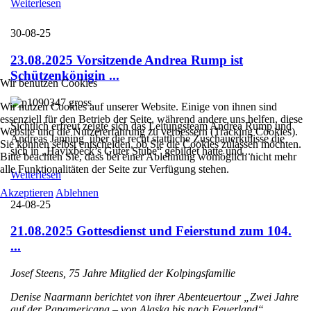
Weiterlesen
30-08-25
23.08.2025 Vorsitzende Andrea Rump ist
Schützenkönigin ...
Wir benutzen Cookies
Wir nutzen Cookies auf unserer Website. Einige von ihnen sind
essenziell für den Betrieb der Seite, während andere uns helfen, diese
Sichtlich erfreut zeigte sich das Leitungsteam Andrea Rump und
Website und die Nutzererfahrung zu verbessern (Tracking Cookies).
Andreas Janning über die recht stattliche Zuschauerkulisse die
Sie können selbst entscheiden, ob Sie die Cookies zulassen möchten.
sich in „Havixbeck’s Guter Stube“ gebildet hatte und ...
Bitte beachten Sie, dass bei einer Ablehnung womöglich nicht mehr
alle Funktionalitäten der Seite zur Verfügung stehen.
Weiterlesen
Akzeptieren
Ablehnen
24-08-25
21.08.2025 Gottesdienst und Feierstund zum 104.
...
Josef Steens, 75 Jahre Mitglied der Kolpingsfamilie
Denise Naarmann berichtet von ihrer Abenteuertour „Zwei Jahre
auf der Panamericana – von Alaska bis nach Feuerland“