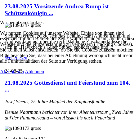
23.08.2025 Vorsitzende Andrea Rump ist
Schützenkönigin ...
Wir benutzen Cookies
Wir nutzen Cookies auf unserer Website. Einige von ihnen sind
Sichtlich erfreut zeigte sich das Leitungsteam Andrea Rump und
essenziell für den Betrieb der Seite, während andere uns helfen, diese
Andreas Janning über die recht stattliche Zuschauerkulisse die
Website und die Nutzererfahrung zu verbessern (Tracking Cookies).
sich in „Havixbeck’s Guter Stube“ gebildet hatte und ...
Sie können selbst entscheiden, ob Sie die Cookies zulassen möchten.
Bitte beachten Sie, dass bei einer Ablehnung womöglich nicht mehr
Weiterlesen
alle Funktionalitäten der Seite zur Verfügung stehen.
24-08-25
Akzeptieren
Ablehnen
21.08.2025 Gottesdienst und Feierstund zum 104.
...
Josef Steens, 75 Jahre Mitglied der Kolpingsfamilie
Denise Naarmann berichtet von ihrer Abenteuertour „Zwei Jahre
auf der Panamericana – von Alaska bis nach Feuerland“
Als Auftakt zum 104. ...