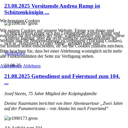
23.08.2025 Vorsitzende Andrea Rump ist
Schützenkönigin ...
Wir benutzen Cookies
Wir nutzen Cookies auf unserer Website. Einige von ihnen sind
Sichtlich erfreut zeigte sich das Leitungsteam Andrea Rump und
essenziell für den Betrieb der Seite, während andere uns helfen, diese
Andreas Janning über die recht stattliche Zuschauerkulisse die
Website und die Nutzererfahrung zu verbessern (Tracking Cookies).
sich in „Havixbeck’s Guter Stube“ gebildet hatte und ...
Sie können selbst entscheiden, ob Sie die Cookies zulassen möchten.
Bitte beachten Sie, dass bei einer Ablehnung womöglich nicht mehr
Weiterlesen
alle Funktionalitäten der Seite zur Verfügung stehen.
24-08-25
Akzeptieren
Ablehnen
21.08.2025 Gottesdienst und Feierstund zum 104.
...
Josef Steens, 75 Jahre Mitglied der Kolpingsfamilie
Denise Naarmann berichtet von ihrer Abenteuertour „Zwei Jahre
auf der Panamericana – von Alaska bis nach Feuerland“
Als Auftakt zum 104. ...