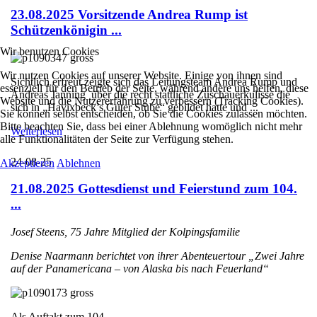
23.08.2025 Vorsitzende Andrea Rump ist
Schützenkönigin ...
Wir benutzen Cookies
Wir nutzen Cookies auf unserer Website. Einige von ihnen sind
Sichtlich erfreut zeigte sich das Leitungsteam Andrea Rump und
essenziell für den Betrieb der Seite, während andere uns helfen, diese
Andreas Janning über die recht stattliche Zuschauerkulisse die
Website und die Nutzererfahrung zu verbessern (Tracking Cookies).
sich in „Havixbeck’s Guter Stube“ gebildet hatte und ...
Sie können selbst entscheiden, ob Sie die Cookies zulassen möchten.
Bitte beachten Sie, dass bei einer Ablehnung womöglich nicht mehr
Weiterlesen
alle Funktionalitäten der Seite zur Verfügung stehen.
24-08-25
Akzeptieren
Ablehnen
21.08.2025 Gottesdienst und Feierstund zum 104.
...
Josef Steens, 75 Jahre Mitglied der Kolpingsfamilie
Denise Naarmann berichtet von ihrer Abenteuertour „Zwei Jahre
auf der Panamericana – von Alaska bis nach Feuerland“
Als Auftakt zum 104. ...