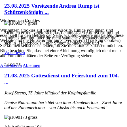
23.08.2025 Vorsitzende Andrea Rump ist
Schützenkönigin ...
Wir benutzen Cookies
Wir nutzen Cookies auf unserer Website. Einige von ihnen sind
Sichtlich erfreut zeigte sich das Leitungsteam Andrea Rump und
essenziell für den Betrieb der Seite, während andere uns helfen, diese
Andreas Janning über die recht stattliche Zuschauerkulisse die
Website und die Nutzererfahrung zu verbessern (Tracking Cookies).
sich in „Havixbeck’s Guter Stube“ gebildet hatte und ...
Sie können selbst entscheiden, ob Sie die Cookies zulassen möchten.
Bitte beachten Sie, dass bei einer Ablehnung womöglich nicht mehr
Weiterlesen
alle Funktionalitäten der Seite zur Verfügung stehen.
24-08-25
Akzeptieren
Ablehnen
21.08.2025 Gottesdienst und Feierstund zum 104.
...
Josef Steens, 75 Jahre Mitglied der Kolpingsfamilie
Denise Naarmann berichtet von ihrer Abenteuertour „Zwei Jahre
auf der Panamericana – von Alaska bis nach Feuerland“
Als Auftakt zum 104. ...